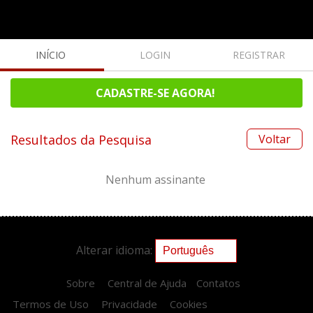
INÍCIO
LOGIN
REGISTRAR
CADASTRE-SE AGORA!
Resultados da Pesquisa
Voltar
Nenhum assinante
Alterar idioma:
Sobre
Central de Ajuda
Contatos
Termos de Uso
Privacidade
Cookies